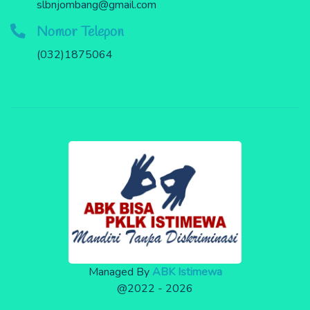
slbnjombang@gmail.com
Nomor Telepon
(032)1875064
Managed By
ABK Istimewa
@2022 - 2026