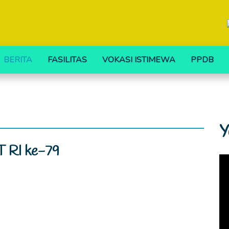
BERITA
FASILITAS
VOKASI ISTIMEWA
PPDB
Y
 RI ke-79