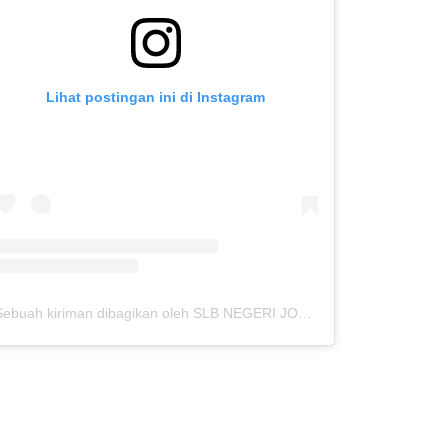
Lihat postingan ini di Instagram
Sebuah kiriman dibagikan oleh SLB NEGERI JOMBANG (@slbn_jombang)