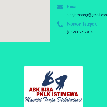
Email
slbnjombang@gmail.co
Nomor Telepon
(032)1875064