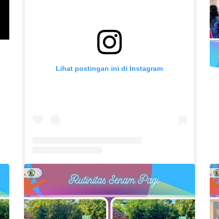
Lihat postingan ini di Instagram
Sebuah kiriman dibagikan oleh SLB NEGERI JOMBANG (@slbn_jombang)