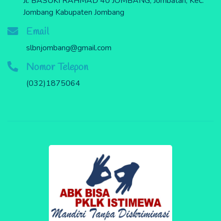
Jl. BASUKI RAHMAD 40 JOMBANG, Jombatan, Kec.
Jombang Kabupaten Jombang
Email
slbnjombang@gmail.com
Nomor Telepon
(032)1875064